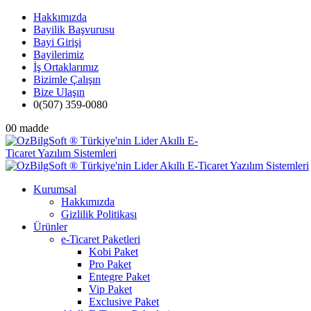
Hakkımızda
Bayilik Başvurusu
Bayi Girişi
Bayilerimiz
İş Ortaklarımız
Bizimle Çalışın
Bize Ulaşın
0(507) 359-0080
0
0 madde
Kurumsal
Hakkımızda
Gizlilik Politikası
Ürünler
e-Ticaret Paketleri
Kobi Paket
Pro Paket
Entegre Paket
Vip Paket
Exclusive Paket