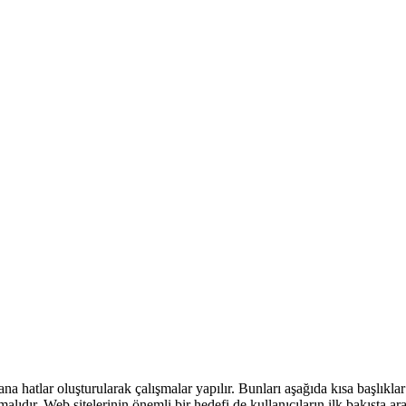
a hatlar oluşturularak çalışmalar yapılır. Bunları aşağıda kısa başlıklar 
lıdır. Web sitelerinin önemli bir hedefi de kullanıcıların ilk bakışta ara