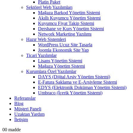
Platin Paket
Sektörel Web Yazılımları
Mağaza Barkod Yönetim Sistemi
Akıllı Kuyumcu Yönetim Sistemi
Kuyumcu Fiyat Takip Sistemi
Dershane ve Kurs Yönetim Sistemi
Network Marketing Yazılımı
Hazır Web Sistemleri
WordPress Ucuz Site Tasarla
Joomla Ekonomik Site Yap
Ticari Yazılımlar
Lisans Yönetim Sistemi
Mağaza Yönetim Sistemi
Kurumlara Özel Yazılımlar
DAYS (Dijital Arşiv Yönetim Sistemi)
E-Fatura Saklama ve E-Arşivleme Sistemi
EDYS (Elektronik Doküman Yönetim Sistemi)
Umbraco (İçerik Yönetim Sistemi)
Referanslar
Blog
Müşteri Paneli
Uzaktan Yardım
İletişim
0
0 madde