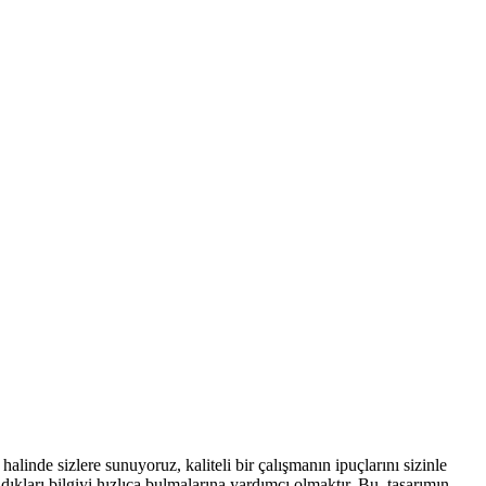
halinde sizlere sunuyoruz, kaliteli bir çalışmanın ipuçlarını sizinle
dıkları bilgiyi hızlıca bulmalarına yardımcı olmaktır. Bu, tasarımın