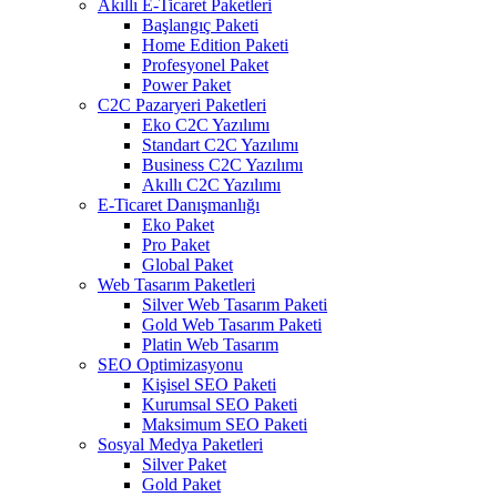
Akıllı E-Ticaret Paketleri
Başlangıç Paketi
Home Edition Paketi
Profesyonel Paket
Power Paket
C2C Pazaryeri Paketleri
Eko C2C Yazılımı
Standart C2C Yazılımı
Business C2C Yazılımı
Akıllı C2C Yazılımı
E-Ticaret Danışmanlığı
Eko Paket
Pro Paket
Global Paket
Web Tasarım Paketleri
Silver Web Tasarım Paketi
Gold Web Tasarım Paketi
Platin Web Tasarım
SEO Optimizasyonu
Kişisel SEO Paketi
Kurumsal SEO Paketi
Maksimum SEO Paketi
Sosyal Medya Paketleri
Silver Paket
Gold Paket