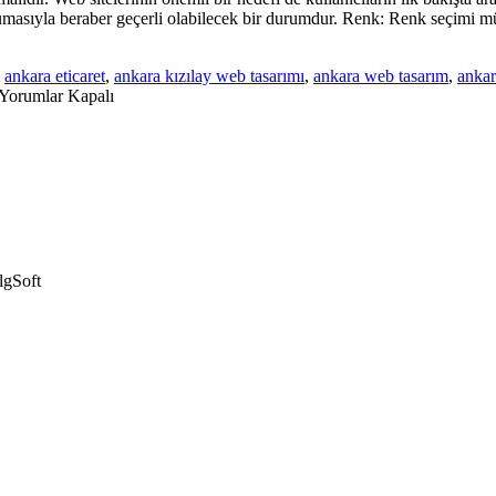
umasıyla beraber geçerli olabilecek bir durumdur. Renk: Renk seçimi müşt
,
ankara eticaret
,
ankara kızılay web tasarımı
,
ankara web tasarım
,
ankar
Yorumlar Kapalı
lgSoft