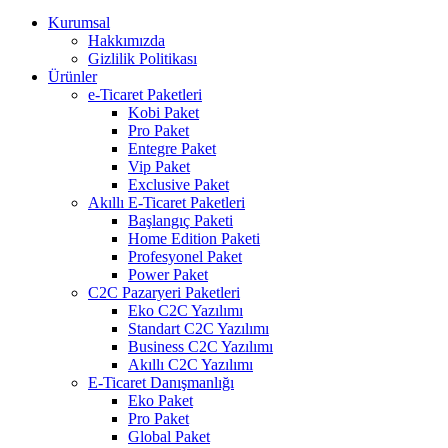
Kurumsal
Hakkımızda
Gizlilik Politikası
Ürünler
e-Ticaret Paketleri
Kobi Paket
Pro Paket
Entegre Paket
Vip Paket
Exclusive Paket
Akıllı E-Ticaret Paketleri
Başlangıç Paketi
Home Edition Paketi
Profesyonel Paket
Power Paket
C2C Pazaryeri Paketleri
Eko C2C Yazılımı
Standart C2C Yazılımı
Business C2C Yazılımı
Akıllı C2C Yazılımı
E-Ticaret Danışmanlığı
Eko Paket
Pro Paket
Global Paket