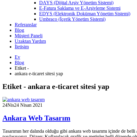
DAYS (Dijital Arşiv Yönetim Sistemi)
E-Fatura Saklama ve E-Arşivleme Sistemi
EDYS (Elektronik Doküman Yönetim Sistemi)
Umbraco (İçerik Yönetim Sistemi)
Referanslar
Blog
Müşteri Paneli
Uzaktan Yardım
İletişim
Ev
Blog
Etiket -
ankara e-ticaret sitesi yap
Etiket - ankara e-ticaret sitesi yap
24
Nis
24 Nisan 2021
Ankara Web Tasarım
Tasarımın her dalında olduğu gibi ankara web tasarımı içinde de belli an
paylaşıyoruz. Düzen: Kullanılacak grafik ve metinler belli düzende olma