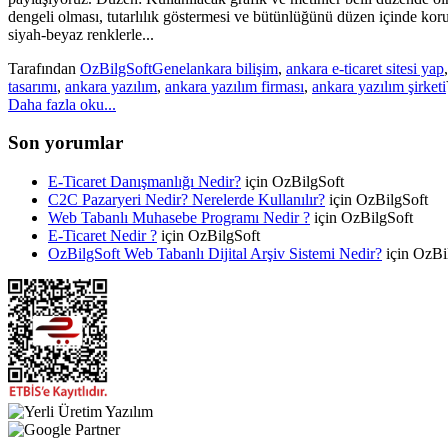
dengeli olması, tutarlılık göstermesi ve bütünlüğünü düzen içinde kor
siyah-beyaz renklerle...
Tarafından
OzBilgSoft
Genel
ankara bilişim
,
ankara e-ticaret sitesi yap
tasarımı
,
ankara yazılım
,
ankara yazılım firması
,
ankara yazılım şirketi
Daha fazla oku...
Son yorumlar
E-Ticaret Danışmanlığı Nedir?
için
OzBilgSoft
C2C Pazaryeri Nedir? Nerelerde Kullanılır?
için
OzBilgSoft
Web Tabanlı Muhasebe Programı Nedir ?
için
OzBilgSoft
E-Ticaret Nedir ?
için
OzBilgSoft
OzBilgSoft Web Tabanlı Dijital Arşiv Sistemi Nedir?
için
OzBi