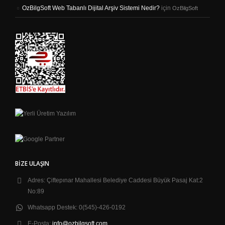
OzBilgSoft Web Tabanlı Dijital Arşiv Sistemi Nedir?
için
OzBilgSoft
BIZE ULAŞIN
Adres:
Çiftepınar Mahallesi Belediye Caddesi Büyük Pasaj Kat:2
No:89
Whatsapp Destek:
0(545)-426-0192
E-Posta:
info@ozbilgsoft.com