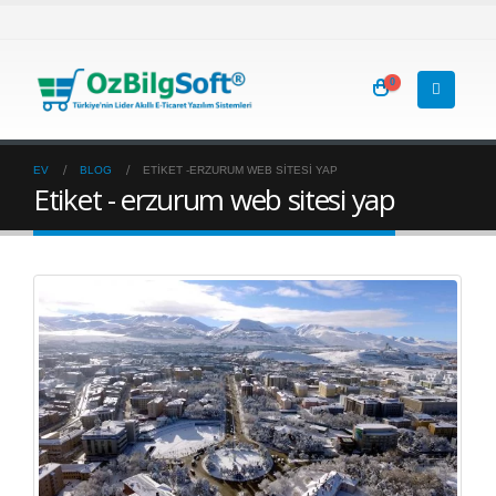
0
EV
BLOG
ETIKET -
ERZURUM WEB SITESI YAP
Etiket - erzurum web sitesi yap