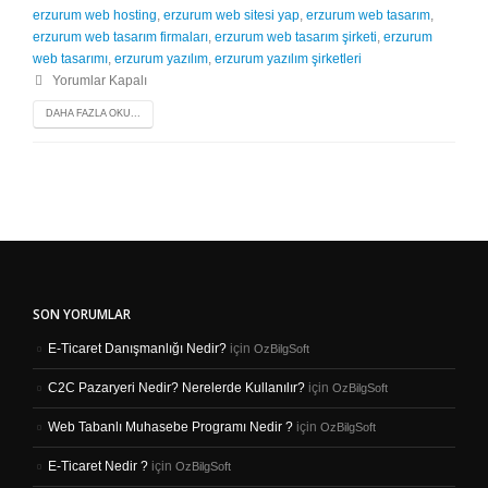
erzurum web hosting
,
erzurum web sitesi yap
,
erzurum web tasarım
,
erzurum web tasarım firmaları
,
erzurum web tasarım şirketi
,
erzurum
web tasarımı
,
erzurum yazılım
,
erzurum yazılım şirketleri
Yorumlar Kapalı
DAHA FAZLA OKU...
SON YORUMLAR
E-Ticaret Danışmanlığı Nedir?
için
OzBilgSoft
C2C Pazaryeri Nedir? Nerelerde Kullanılır?
için
OzBilgSoft
Web Tabanlı Muhasebe Programı Nedir ?
için
OzBilgSoft
E-Ticaret Nedir ?
için
OzBilgSoft