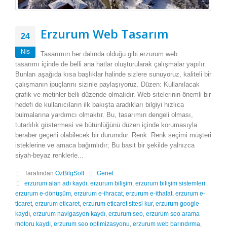
Erzurum Web Tasarım
24
Nis
Tasarımın her dalında olduğu gibi erzurum web
tasarımı içinde de belli ana hatlar oluşturularak çalışmalar yapılır.
Bunları aşağıda kısa başlıklar halinde sizlere sunuyoruz, kaliteli bir
çalışmanın ipuçlarını sizinle paylaşıyoruz. Düzen: Kullanılacak
grafik ve metinler belli düzende olmalıdır. Web sitelerinin önemli bir
hedefi de kullanıcıların ilk bakışta aradıkları bilgiyi hızlıca
bulmalarına yardımcı olmaktır. Bu, tasarımın dengeli olması,
tutarlılık göstermesi ve bütünlüğünü düzen içinde korumasıyla
beraber geçerli olabilecek bir durumdur. Renk: Renk seçimi müşteri
isteklerine ve amaca bağımlıdır; Bu basit bir şekilde yalnızca
siyah-beyaz renklerle...
Tarafından
OzBilgSoft
Genel
erzurum alan adı kaydı
,
erzurum bilişim
,
erzurum bilişim sistemleri
,
erzurum e-dönüşüm
,
erzurum e-ihracat
,
erzurum e-ithalat
,
erzurum e-
ticaret
,
erzurum eticaret
,
erzurum eticaret sitesi kur
,
erzurum google
kaydı
,
erzurum navigasyon kaydı
,
erzurum seo
,
erzurum seo arama
motoru kaydı
,
erzurum seo optimizasyonu
,
erzurum web barındırma
,